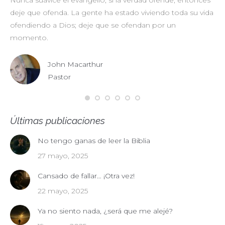
Nunca suavice el evangelio, si la verdad ofende, entonces
No
deje que ofenda. La gente ha estado viviendo toda su vida
pr
ofendiendo a Dios; deje que se ofendan por un
ul
momento.
John Macarthur
Pastor
Últimas publicaciones
No tengo ganas de leer la Biblia
27 mayo, 2025
Cansado de fallar… ¡Otra vez!
22 mayo, 2025
Ya no siento nada, ¿será que me alejé?