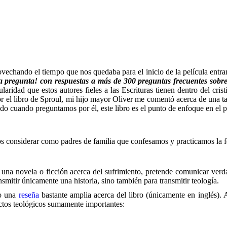
ovechando el tiempo que nos quedaba para el inicio de la película entr
 pregunta! con respuestas a más
de 300
preguntas frecuentes sobre 
aridad que estos autores fieles a las Escrituras tienen dentro del cri
el libro de Sproul, mi hijo mayor Oliver me comentó acerca de una tare
do cuando preguntamos por él, este libro es el punto de enfoque en el pr
 considerar como padres de familia que confesamos y practicamos la fe
una novela o ficción acerca del sufrimiento, pretende comunicar verda
nsmitir únicamente una historia, sino también para transmitir teología.
to una
reseña
bastante amplia acerca del libro (únicamente en inglés). 
spectos teológicos sumamente importantes: