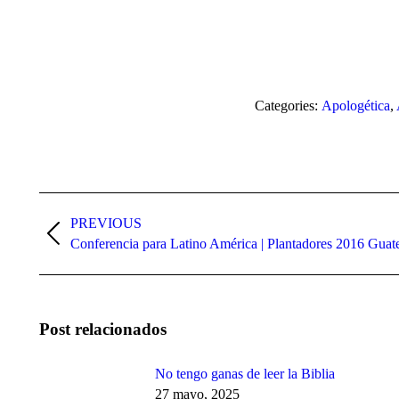
Categories:
Apologética
,
Post
navigation
PREVIOUS
Previous
Conferencia para Latino América | Plantadores 2016 Guat
post:
Post relacionados
No tengo ganas de leer la Biblia
27 mayo, 2025