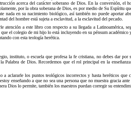
rucción acerca del carácter soberano de Dios. En la conversión, el ho
solamente, por la obra soberana de Dios, es por medio de Su Espíritu qu
e nada en su nacimiento biológico, así también no puede aportar abs
tad del hombre está sujeta a esclavitud, a la esclavitud del pecado.
le atención a este libro con respecto a su llegada a Latinoamérica, se
que el colegio de mi hijo lo está incluyendo en su pénsum académico y
tando con esta teología herética.
egio, instituto, o escuela que profesa la fe cristiana, no debes dar p
 la Palabra de Dios. Recordemos que el rol principal en la enseñanza 
o a aclararle los puntos teológicos incorrectos y hasta heréticos que
le estoy enseñando a que no sea una persona que no muestra gracia ante
era Dios lo permite, también los maestros puedan corregir su entendimi
ero,
actualmente junto a un equipo de hermanos está plantando
Casa d
con Jackelinne desde hace dieciséis años, Dios los bendijo con dos hijos