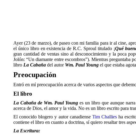
Ayer (23 de marzo), de paseo con mi familia para ir al cine, apr
el único libro en existencia de R.C. Sproul titulado ¡
Qué buena
gran cantidad de ventas sino al desconocimiento y la poca popul
Jolón: “Un diamante entre escombros”). Mientras preguntaba por 
libro
La Cabaña
del autor
Wm. Paul Young
el que estaba agota
Preocupación
Entró en mí preocupación acerca de varios aspectos que debemos
El libro
La Cabaña de Wm. Paul Young
es un libro que aunque narra 
acerca de Dios, el amor y la vida. No es un libro escrito para tra
El conocido blogero y autor canadiense
Tim Challies
ha escri
contiene el libro en cuanto a doctrina, sí quiero resaltar tres a
La Escritura: