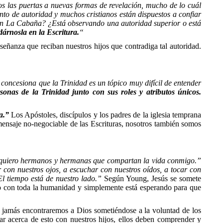
s las puertas a nuevas formas de revelación, mucho de lo cuál
nto de autoridad y muchos cristianos están dispuestos a confiar
í en La Cabaña? ¿Está observando una autoridad superior o está
árnosla en la Escritura.
“
eñanza que reciban nuestros hijos que contradiga tal autoridad.
oncesiona que la Trinidad es un tópico muy difícil de entender
onas de la Trinidad junto con sus roles y atributos únicos.
a.”
Los Apóstoles, discípulos y los padres de la iglesia temprana
l mensaje no-negociable de las Escrituras, nosotros también somos
 quiero hermanos y hermanas que compartan la vida conmigo.”
 con nuestros ojos, a escuchar con nuestros oídos, a tocar con
l tiempo está de nuestro lado.”
Según Young, Jesús se somete
do con toda la humanidad y simplemente está esperando para que
s jamás encontraremos a Dios sometiéndose a la voluntad de los
r acerca de esto con nuestros hijos, ellos deben comprender y