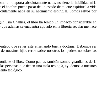
mbre no aporta absolutamente nada, no tiene la habilidad ni la
e el hombre puede pasar de un estado de muerte espiritual a vida
olutamente nada en su nacimiento espiritual. Somos salvos por
gún Tim Challies, el libro ha tenido un impacto considerable en
 que además se encuentra agotado en la librería secular me hace
or sentado que se les esté enseñando buena doctrina. Debemos ser
de nuestros hijos recae sobre nosotros los padres no sobre las
 contiene el libro. Como padres también somos guardianes de la
 las personas que tienen una mala teología, ayudemos a nuestros
ento teológico.
e Gracia
, una iglesia sana centrada en el evangelio en Palín,
, Oliver y Fabrizio. Walter es parte de la red
Acts29
.com