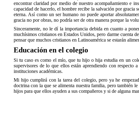
encontrar claridad por medio de nuestro acompañamiento e inst
capacidad de hacerlo, el hombre recibe la salvación por gracia 
eterna. Así como un ser humano no puede aportar absolutament
gracia no por obras, no podría ser de otra manera porque la volun
Sinceramente, no le dí la importancia debida en cuanto a poner
muchísimos cristianos en Estados Unidos, pero darme cuenta de 
pensar que muchos cristianos en Latinoamérica se estarán alimen
Educación en el colegio
Si tu caso es como el mío, que tu hijo o hija estudia en un col
supervisores de lo que ellos están aprendiendo con respecto a
instituciones académicas.
Mi hijo cumplirá con la tarea del colegio, pero ya he empezad
doctrina con la que se alimenta nuestra familia, pero también 
hijos para que ellos ayuden a sus compañeros y si de alguna man
Acerca del autor
Walter Jolón
es fundador del
Ministerio Evangelio Verdad
Escuintla, su ciudad natal al sur de Guatemala; está casado 