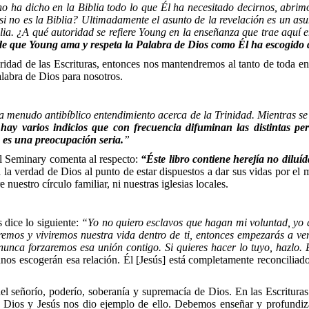
ha dicho en la Biblia todo lo que Él ha necesitado decirnos, abrimo
i no es la Biblia? Ultimadamente el asunto de la revelación es un asu
blia. ¿A qué autoridad se refiere Young en la enseñanza que trae aqu
 de que Young ama y respeta la Palabra de Dios como Él ha escogido d
idad de las Escrituras, entonces nos mantendremos al tanto de toda ens
alabra de Dios para nosotros.
menudo antibíblico entendimiento acerca de la Trinidad. Mientras se c
ay varios indicios que con frecuencia difuminan las distintas pers
 es una preocupación seria.
”
al Seminary comenta al respecto:
“Éste libro contiene herejía no diluíd
ba la verdad de Dios al punto de estar dispuestos a dar sus vidas por e
nuestro círculo familiar, ni nuestras iglesias locales.
 dice lo siguiente:
“Yo no quiero esclavos que hagan mi voluntad, yo
emos y viviremos nuestra vida dentro de ti, entonces empezarás a ver
nca forzaremos esa unión contigo. Si quieres hacer lo tuyo, hazlo. E
unos escogerán esa relación. Él [Jesús] está completamente reconcilia
el señorío, poderío, soberanía y supremacía de Dios. En las Escritura
Dios y Jesús nos dio ejemplo de ello. Debemos enseñar y profundiza