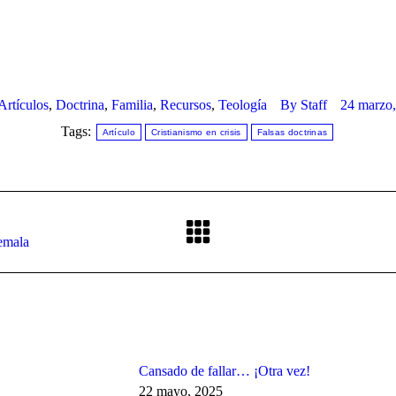
Artículos
,
Doctrina
,
Familia
,
Recursos
,
Teología
By
Staff
24 marzo
Tags:
Artículo
Cristianismo en crisis
Falsas doctrinas
Next
emala
post:
Cansado de fallar… ¡Otra vez!
22 mayo, 2025