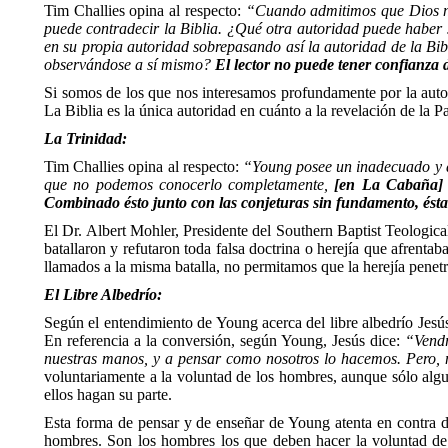
Tim Challies opina al respecto:
“Cuando admitimos que Dios no 
puede contradecir la Biblia. ¿Qué otra autoridad puede haber s
en su propia autoridad sobrepasando así la autoridad de la Bi
observándose a sí mismo?
El lector no puede tener confianza
Si somos de los que nos interesamos profundamente por la autor
La Biblia es la única autoridad en cuánto a la revelación de la P
La Trinidad:
Tim Challies opina al respecto:
“Young posee un inadecuado y a 
que no podemos conocerlo completamente,
[en La Cabaña] h
Combinado ésto junto con las conjeturas sin fundamento, ésta
El Dr. Albert Mohler, Presidente del Southern Baptist Teologic
batallaron y refutaron toda falsa doctrina o herejía que afrenta
llamados a la misma batalla, no permitamos que la herejía penetre 
El Libre Albedrío:
Según el entendimiento de Young acerca del libre albedrío Jesús
En referencia a la conversión, según Young, Jesús dice:
“Vendr
nuestras manos, y a pensar como nosotros lo hacemos. Pero, nu
voluntariamente a la voluntad de los hombres, aunque sólo alg
ellos hagan su parte.
Esta forma de pensar y de enseñar de Young atenta en contra d
hombres. Son los hombres los que deben hacer la voluntad de 