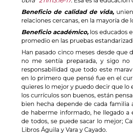
obra”
2Tim3:16-17
.
Esa es la educación
Beneficio de calidad de vida,
uniend
relaciones cercanas, en la mayoría de l
Beneficio académico,
los educados e
promedio en las pruebas estandarizad
Han pasado cinco meses desde que dec
no me sentía preparada, y sigo no e
responsabilidad que todo este maravil
en lo primero que pensé fue en el cu
quieres lo mejor y puedo decir que lo
los currículos son buenos, están pens
bien hecha depende de cada familia a
de haberme informado, he llegado a 
de todos, se puede sacar lo mejor; C
Libros Águila y Vara y Cayado.