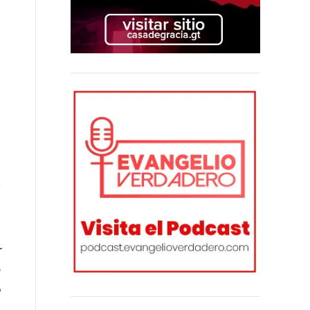
.
n
s
,
l
a
o
,
r
n
a