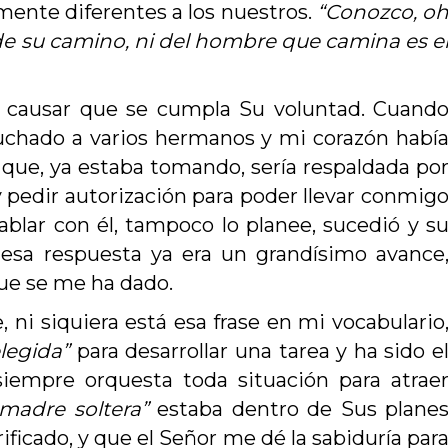
mente diferentes a los nuestros.
“Conozco, o
e su camino, ni del hombre que camina es e
 causar que se cumpla Su voluntad. Cuand
uchado a varios hermanos y mi corazón habí
 que, ya estaba tomando, sería respaldada po
y pedir autorización para poder llevar conmig
ablar con él, tampoco lo planee, sucedió y s
esa respuesta ya era un grandísimo avance
que se me ha dado.
e, ni siquiera está esa frase en mi vocabulario
legida”
para desarrollar una tarea y ha sido e
siempre orquesta toda situación para atrae
madre soltera”
estaba dentro de Sus plane
rificado, y que el Señor me dé la sabiduría par