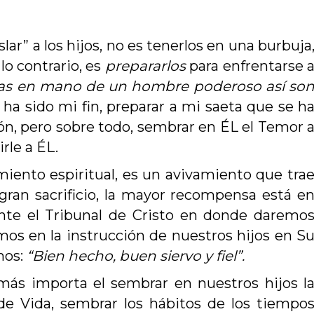
¡Muchos se visten, caminan y actúan
El interés de la Verdad e
slar” a los hijos, no es tenerlos en una burbuja
como si estuvieran poseídos por
abandonarla aunque nos
 lo contrario, es
prepararlos
para enfrentarse 
demonios! Son como pornografía
sacrificio de nuestras vid
caminando, tentando a tus ojos.
nosotros vivimos, no par
as en mano de un hombre poderoso así so
para los príncipes de es
e ha sido mi fin, preparar a mi saeta que se h
para el Señor.
David Wilkerson
ón, pero sobre todo, sembrar en ÉL el Temor 
Pastor
rle a ÉL.
Leonard Raven
Evangelista
miento espiritual, es un avivamiento que tra
an sacrificio, la mayor recompensa está e
ante el Tribunal de Cristo en donde daremo
imos en la instrucción de nuestros hijos en S
nos:
“Bien hecho, buen siervo y fiel”.
 más importa el sembrar en nuestros hijos l
e Vida, sembrar los hábitos de los tiempo