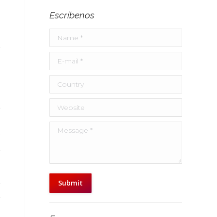
n
Escríbenos
Name *
e
E-mail *
a
Country
n
Website
o
l
Message *
r
e
e
Submit
o