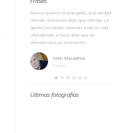
Frases
s no
Nunca suavice el evangelio, si la verdad
No somos
,
 cueste el
ofende, entonces deje que ofenda. La
diplomaci
a
as, pues
gente ha estado viviendo toda su vida
nuestro m
a esta edad ni
ofendiendo a Dios; deje que se
un ultima
n
te mundo, sino
ofendan por un momento.
a
A.W. To
a
Pastor
John Macarthur
hill
Pastor
e
n
s
Últimas fotografías
u
a
s