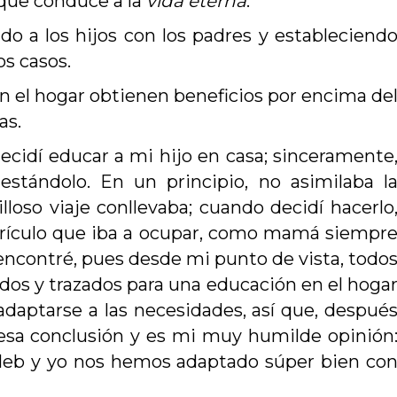
 que conduce a la
vida eterna
.
o a los hijos con los padres y estableciend
os casos.
n el hogar obtienen beneficios por encima de
as.
idí educar a mi hijo en casa; sinceramente
stándolo. En un principio, no asimilaba l
loso viaje conllevaba; cuando decidí hacerlo
rrículo que iba a ocupar, como mamá siempr
 encontré, pues desde mi punto de vista, todo
ados y trazados para una educación en el hoga
daptarse a las necesidades, así que, despué
esa conclusión y es mi muy humilde opinión
aleb y yo nos hemos adaptado súper bien co