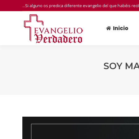
...Si alguno os predica diferente evangelio del que habéis rec
Inicio
Inicio
SOY MA