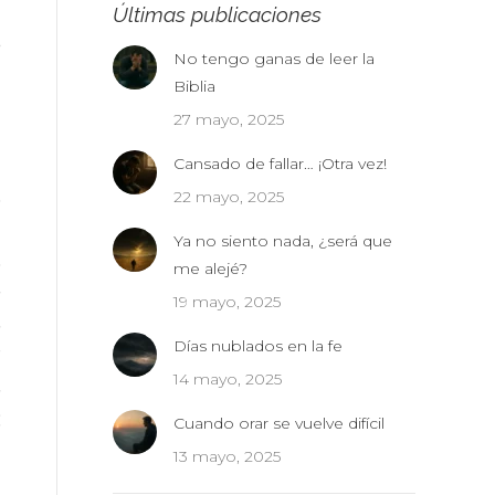
Últimas publicaciones
o
No tengo ganas de leer la
Biblia
l
27 mayo, 2025
Cansado de fallar… ¡Otra vez!
,
22 mayo, 2025
a
Ya no siento nada, ¿será que
,
me alejé?
e
19 mayo, 2025
s
Días nublados en la fe
r
14 mayo, 2025
s
:
Cuando orar se vuelve difícil
n
13 mayo, 2025