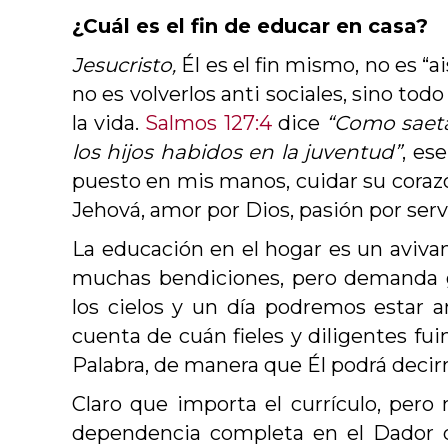
¿Cuál es el fin de educar en casa?
El evangelio no es salvación para
Jesucristo,
Él es el fin mismo, no es “ai
todos, sino salvación para los que
no es volverlos anti sociales, sino todo
creen. Para los demás es una
sentencia de muerte.
la vida.
Salmos 127:4
dice
“Como saet
los hijos habidos en la juventud”
, es
Paul Washer
puesto en mis manos, cuidar su coraz
Evangelista
Jehová, amor por Dios, pasión por servi
La educación en el hogar es un aviva
muchas bendiciones, pero demanda gr
los cielos y un día podremos estar 
cuenta de cuán fieles y diligentes fu
Palabra, de manera que Él podrá decir
Claro que importa el currículo, pero
dependencia completa en el Dador d