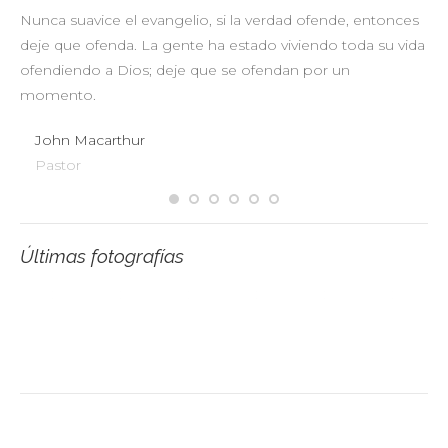
Nunca suavice el evangelio, si la verdad ofende, entonces
No
deje que ofenda. La gente ha estado viviendo toda su vida
pr
ofendiendo a Dios; deje que se ofendan por un
ul
momento.
John Macarthur
Pastor
Últimas fotografías