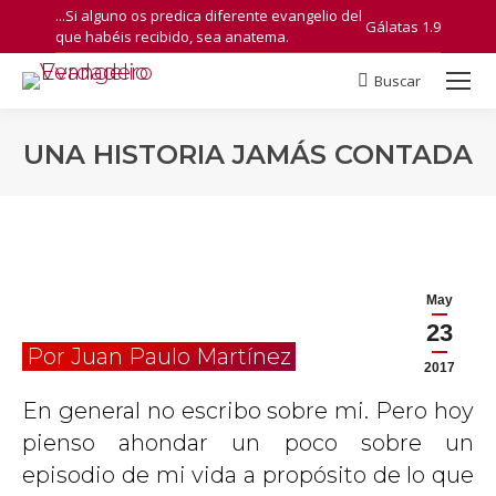
...Si alguno os predica diferente evangelio del
Gálatas 1.9
que habéis recibido, sea anatema.
Buscar
Search:
UNA HISTORIA JAMÁS CONTADA
You are here:
May
23
Por Juan Paulo Martínez
2017
En general no escribo sobre mi. Pero hoy
pienso ahondar un poco sobre un
episodio de mi vida a propósito de lo que