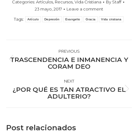
Categories:
Artículos
,
Recursos
,
Vida Cristiana
By
Staff
23 mayo, 2017
Leave a comment
Tags:
Artículo
Depresión
Evangelio
Gracia
Vida cristiana
POST
NAVIGATION
PREVIOUS
TRASCENDENCIA E INMANENCIA Y
Previous
CORAM DEO
post:
NEXT
¿POR QUÉ ES TAN ATRACTIVO EL
Next
ADULTERIO?
post:
Post relacionados