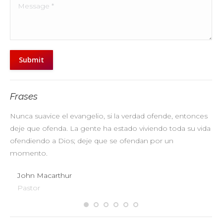
Message *
Submit
Frases
Nunca suavice el evangelio, si la verdad ofende, entonces
No
deje que ofenda. La gente ha estado viviendo toda su vida
pr
ofendiendo a Dios; deje que se ofendan por un
ul
momento.
John Macarthur
Pastor