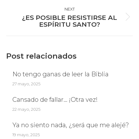
NEXT
¿ES POSIBLE RESISTIRSE AL
Next
ESPÍRITU SANTO?
post:
Post relacionados
No tengo ganas de leer la Biblia
27 mayo, 2025
Cansado de fallar… ¡Otra vez!
22 mayo, 2025
Ya no siento nada, ¿será que me alejé?
19 mayo, 2025