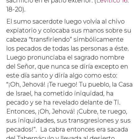
sacrificio en el patio exterior. (
Levítico 16
:
18-20).
El sumo sacerdote luego volvía al chivo
expiatorio y colocaba sus manos sobre su
cabeza “transfiriendo” simbólicamente
los pecados de todas las personas a éste.
Luego pronunciaba el sagrado nombre
del Señor, que nunca se diría excepto en
este día santo y diría algo como esto:
“¡Oh, Jehová! ¡Te ruego! Tu pueblo, la Casa
de Israel, ha cometido iniquidad, ha
pecado y se ha revelado delante de Ti.
Entonces, ¡Oh, Jehová! ¡Cubre, te ruego,
sus iniquidades, sus transgresiones y sus
pecados!”. La cabra entonces era sacada
del Tabernáculo y llevada al desierto.