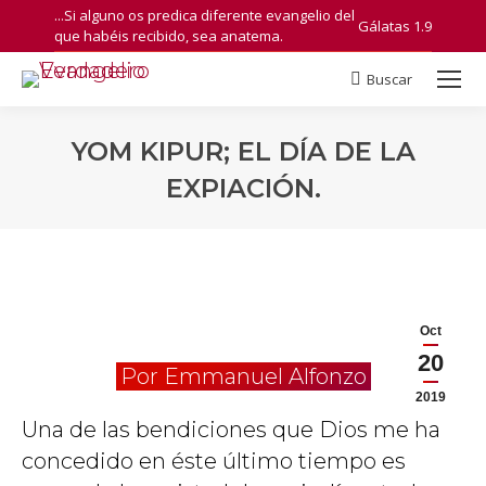
...Si alguno os predica diferente evangelio del
Gálatas 1.9
que habéis recibido, sea anatema.
Buscar
Search:
YOM KIPUR; EL DÍA DE LA
EXPIACIÓN.
You are here:
Oct
20
Por Emmanuel Alfonzo
2019
Una de las bendiciones que Dios me ha
concedido en éste último tiempo es