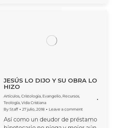
JESÚS LO DIJO Y SU OBRA LO
HIZO
Artículos
,
Cristología
,
Evangelio
,
Recursos
,
Teología
,
Vida Cristiana
By
Staff
27 julio, 2018
Leave a comment
Así como un deudor de préstamo
hipotecario no niega y mejor aún,