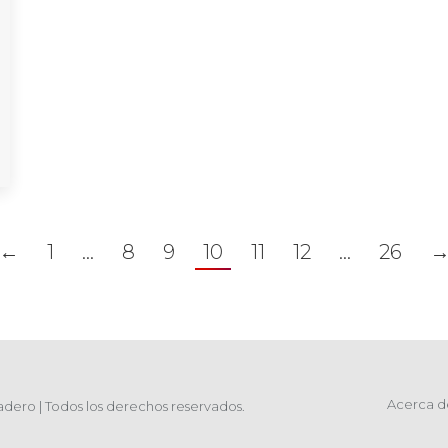
←
1
…
8
9
10
11
12
…
26
Acerca d
dero | Todos los derechos reservados.