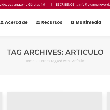
ibido, sea anatema.
Gálatas 1.9
ESCRÍBENOS →
info@evangelioverd
Acerca de
Recursos
Multimedia
Acerca de
Recursos
Multimedia
TAG ARCHIVES:
ARTÍCULO
You are here:
Home
Entries tagged with "Artículo"